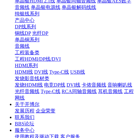
单晶银HDMI 2.1线
单晶银同轴音频线
单晶银AES数字
音频线
单晶银电源线
单晶银解码线线
纯银线系列
产品中心
DP线系列
铜线DP
光纤DP
单晶铜系列
音频线
工程装备类
工程HDMI/DP线/DVI
HDMI系列
HDMI线
DVI线
Type-C线
USB线
发烧影音线材类
发烧HDMI线
电竞DP线
DVI线
卡侬音频线
音响喇叭线
光纤音频线
Type-C线
RCA同轴音频线
耳机音频线
工程
网线
关于开博尔
发展历程
企业荣誉
联系我们
BBS论坛
服务中心
使用教程及驱动下载
客户服务