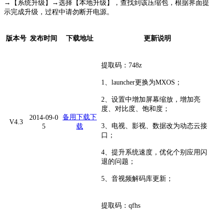
→【系统升级】→选择【本地升级】，查找到该压缩包，根据界面提
示完成升级，过程中请勿断开电源。
版本号
发布时间
下载地址
更新说明
提取码：748z
1、launcher更换为MXOS；
2、设置中增加屏幕缩放，增加亮
度、对比度、饱和度；
备用下载
下
2014-09-0
V4.3
3、电视、影视、数据改为动态云接
5
载
口；
4、提升系统速度，优化个别应用闪
退的问题；
5、音视频解码库更新；
提取码：qfhs