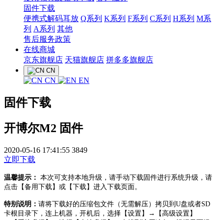
固件下载
便携式解码耳放
Q系列
K系列
F系列
C系列
H系列
M系
列
A系列
其他
售后服务政策
在线商城
京东旗舰店
天猫旗舰店
拼多多旗舰店
CN
CN
EN
固件下载
开博尔M2 固件
2020-05-16 17:41:55
3849
立即下载
温馨提示：
本次可支持本地升级，请手动下载固件进行系统升级，请
点击【备用下载】或【下载】进入下载页面。
特别说明：
请将下载好的压缩包文件（无需解压）拷贝到U盘或者SD
卡根目录下，连上机器，开机后，选择【设置】→【高级设置】