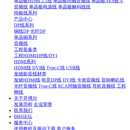
单晶银HDMI 2.1线
单晶银同轴音频线
单晶银AES数字
音频线
单晶银电源线
单晶银解码线线
纯银线系列
产品中心
DP线系列
铜线DP
光纤DP
单晶铜系列
音频线
工程装备类
工程HDMI/DP线/DVI
HDMI系列
HDMI线
DVI线
Type-C线
USB线
发烧影音线材类
发烧HDMI线
电竞DP线
DVI线
卡侬音频线
音响喇叭线
光纤音频线
Type-C线
RCA同轴音频线
耳机音频线
工程
网线
关于开博尔
发展历程
企业荣誉
联系我们
BBS论坛
服务中心
使用教程及驱动下载
客户服务